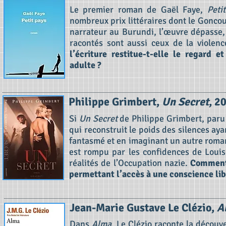
Le premier roman de Gaël Faye,
Peti
nombreux prix littéraires dont le Goncou
narrateur au Burundi, l’œuvre dépasse, 
racontés sont aussi ceux de la violen
l’écriture restitue-t-elle le regard 
adulte ?
Philippe Grimbert,
Un Secret
, 2
Si
Un Secret
de Philippe Grimbert, paru 
qui reconstruit le poids des silences ay
fantasmé et en imaginant un autre roman,
est rompu par les confidences de Louise
réalités de l’Occupation nazie.
Comment 
permettant l’accès à une conscience lib
Jean-Marie Gustave Le Clézio,
A
Dans
Alma
, Le Clézio raconte la découv