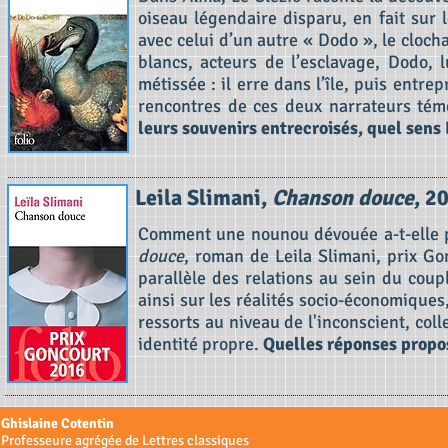
oiseau légendaire disparu, en fait sur 
avec celui d’un autre « Dodo », le cloc
blancs, acteurs de l’esclavage, Dodo, 
métissée : il erre dans l’île, puis entr
rencontres de ces deux narrateurs témo
leurs souvenirs entrecroisés, quel sens 
Leila Slimani,
Chanson douce
, 2
Comment une nounou dévouée a-t-elle p
douce
, roman de Leila Slimani, prix Go
parallèle des relations au sein du coup
ainsi sur les réalités socio-économiques
ressorts au niveau de l'inconscient, coll
identité propre.
Quelles réponses propos
Ghislaine Cotentin
Professeure agrégée de Lettres classiques