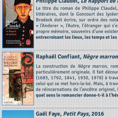
Philippe Claudel,
Le Rapport de
Le titre du roman de Philippe Claudel
littéraires, dont le Goncourt des lycé
Brodeck doit écrire, sur ordre des not
« l’Anderer », l’Autre, l’étranger qui s’
propre mémoire, souvenirs d’une existe
entrecroisant les lieux, les temps et le
Raphaël Confiant,
Nègre marron
La construction de
Nègre marron
, rom
particulièrement originale. Il fait déc
(1685, 1792, 1841, 1930, 1978) à trav
celui qui se met hors-la-loi. Mais, à tra
de réincarnations de l’ancêtre originel, 
quel sens le romancier donne-t-il à l'hé
Gaël Faye,
Petit Pays
, 2016